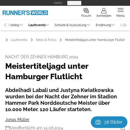
Hefte
Produkte
Forum
Anmelden
Menü
ne
Training
Laufevents
Schuhe & Ausrüstung
Ernährung
Gesun
Laufevents
News & Fotos
Meistertiteljagd unter Hamburger Flutlicht
NACHT DER ZEHNER HAMBURG 2024
Meistertiteljagd unter
Hamburger Flutlicht
Abdelhadi Labali und Justyna Kwiatkowska
wurden bei der Nacht der Zehner im Stadion
Hammer Park Norddeutsche Meister über
10.000 Meter. 120 Läufer starteten.
Jonas Müller
38 Bilder
Veröffentlicht am 14.08.2024