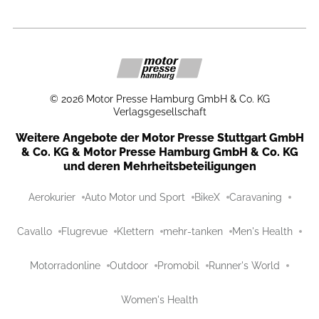
©
2026
Motor Presse Hamburg GmbH & Co. KG
Verlagsgesellschaft
Weitere Angebote der Motor Presse Stuttgart GmbH
& Co. KG & Motor Presse Hamburg GmbH & Co. KG
und deren Mehrheitsbeteiligungen
Aerokurier
Auto Motor und Sport
BikeX
Caravaning
Cavallo
Flugrevue
Klettern
mehr-tanken
Men's Health
Motorradonline
Outdoor
Promobil
Runner's World
Women's Health