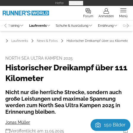
Hefte
Produkte
Forum
Anmelden
Menü
ne
Training
Laufevents
Schuhe & Ausrüstung
Ernährung
Gesun
Laufevents
News & Fotos
Historischer Dreikampf über 111 Kilometer
NORTH SEA ULTRA KAMPEN 2025
Historischer Dreikampf über 111
Kilometer
Nicht nur die herrliche Strecke, sondern auch
große Leistungen und maximale Spannung
werden zum North Sea Ultra Kampen 2025 in
Erinnerung bleiben.
Jonas Müller
150 Bilder
Veröffentlicht am 11.05.2025