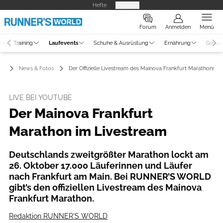
Hefte
Produkte
Forum
Anmelden
Menü
ne
Training
Laufevents
Schuhe & Ausrüstung
Ernährung
Gesun
ts
News & Fotos
Der Offizielle Livestream des Mainova Frankfurt Marathons 2
LIVE BEI YOUTUBE
Der Mainova Frankfurt
Marathon im Livestream
Deutschlands zweitgrößter Marathon lockt am
26. Oktober 17.000 Läuferinnen und Läufer
nach Frankfurt am Main. Bei RUNNER’S WORLD
gibt’s den offiziellen Livestream des Mainova
Frankfurt Marathon.
Redaktion RUNNER'S WORLD