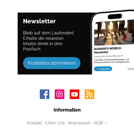
Newsletter
Bleib auf dem Laufenden!
Erhalte die neuesten
Inhalte direkt in dein
Postfach.
Kostenlos abonnieren
Information
Kontakt
Über Uns
Impressum
AGB