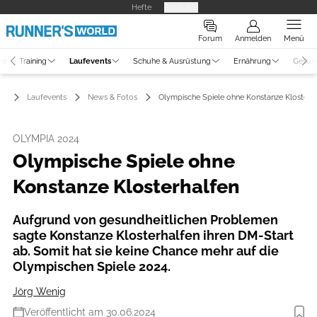
Hefte
Produkte
Forum
Anmelden
Menü
ne
Training
Laufevents
Schuhe & Ausrüstung
Ernährung
Gesun
Laufevents
News & Fotos
Olympische Spiele ohne Konstanze Klosterh
OLYMPIA 2024
Olympische Spiele ohne
Konstanze Klosterhalfen
Aufgrund von gesundheitlichen Problemen
sagte Konstanze Klosterhalfen ihren DM-Start
ab. Somit hat sie keine Chance mehr auf die
Olympischen Spiele 2024.
Jörg Wenig
Veröffentlicht am 30.06.2024