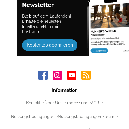
Newsletter
Bleib auf dem Laufenden!
Erhalte die neuesten
Inhalte direkt in dein
Postfach.
Kostenlos abonnieren
Information
Kontakt
Über Uns
Impressum
AGB
Nutzungsbedingungen
Nutzungsbedingungen Forum