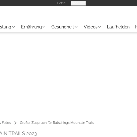
Hefte
Produkte
üstung
Ernährung
Gesundheit
Videos
Laufhelden
 Fotos
Großer Zuspruch für Ratschings Mountain Trails
IN TRAILS 2023