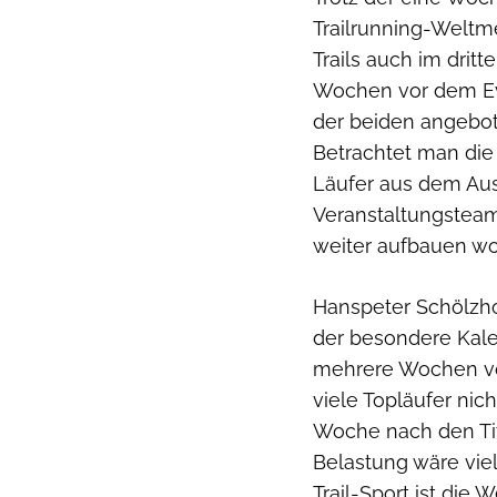
Trailrunning-Weltme
Trails auch im drit
Wochen vor dem Eve
der beiden angebot
Betrachtet man die T
Läufer aus dem Ausl
Veranstaltungstea
weiter aufbauen wo
Hanspeter Schölzhor
der besondere Kale
mehrere Wochen vor
viele Topläufer nich
Woche nach den Ti
Belastung wäre viel
Trail-Sport ist die