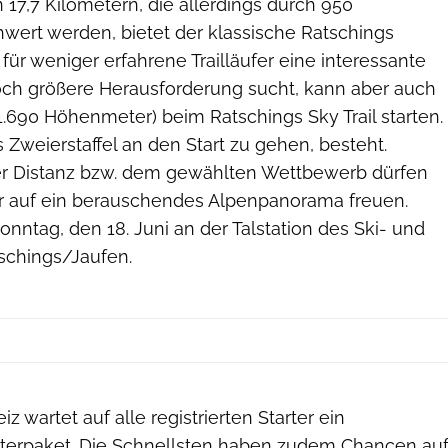
 17,7 Kilometern, die allerdings durch 950
ert werden, bietet der klassische Ratschings
 für weniger erfahrene Trailläufer eine interessante
och größere Herausforderung sucht, kann aber auch
1.690 Höhenmeter) beim Ratschings Sky Trail starten.
s Zweierstaffel an den Start zu gehen, besteht.
r Distanz bzw. dem gewählten Wettbewerb dürfen
er auf ein berauschendes Alpenpanorama freuen.
onntag, den 18. Juni an der Talstation des Ski- und
schings/Jaufen.
z wartet auf alle registrierten Starter ein
terpaket. Die Schnellsten haben zudem Chancen au