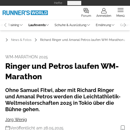
Hefte
Produkte
Forum
Anmelden
Menü
ne
Training
Laufevents
Schuhe & Ausrüstung
Ernährung
Gesun
ts
News & Fotos
Richard Ringer und Amanal Petros laufen WM-Marathon 202
WM-MARATHON 2025
Ringer und Petros laufen WM-
Marathon
Ohne Samuel Fitwi, aber mit Richard Ringer
und Amanal Petros werden die Leichtathletik-
Weltmeisterschaften 2025 in Tokio über die
Bühne gehen.
Jörg Wenig
Veröffentlicht am 28.05.2025