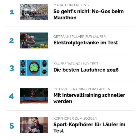
MARATHON-FAUXPAS
1
So geht's nicht: No-Gos beim
Marathon
GETRÄNKEPULVER FÜR LÄUFER
2
Elektrolytgetränke im Test
KAUFBERATUNG UND TEST
3
Die besten Laufuhren 2026
INTERVALLTRAINING BEIM LAUFEN
4
Mit Intervalltraining schneller
werden
KOPFHÖRER ZUM JOGGEN
5
Sport-Kopfhörer für Läufer im
Test