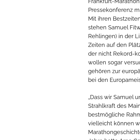
Frankfurt-Marathon 
Pressekonferenz mi
Mit ihren Bestzeit
stehen Samuel Fitwi
Rehlingen) in der L
Zeiten auf den Plätz
der nicht Rekord-k
wollen sogar versuc
gehören zur europ
bei den Europameis
„Dass wir Samuel un
Strahlkraft des Ma
bestmögliche Rahm
vielleicht können w
Marathongeschichte 