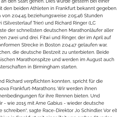
an den Start gehen. Dies wurde gestern bei einer
t den beiden Athleten in Frankfurt bekannt gegeben
en von 2:04:45 beziehungsweise 2:05:46 Stunden
 (Silvesterlauf Trier) und Richard Ringer (LC
iste der schnellsten deutschen Marathonläufer aller
en zwei und drei. Fitwi und Ringer, der im April auf
onformen Strecke in Boston 2:04:47 gelaufen war,
hen, die deutsche Bestzeit zu unterbieten. Beide
äischen Marathonspitze und werden im August auch
terschaften in Birmingham starten.
d Richard verpflichten konnten, spricht für die
inova Frankfurt-Marathons. Wir werden ihnen
enbedingungen für ihre Rennen bieten. Und
ir - wie 2015 mit Arne Gabius - wieder deutsche
schreiben“, sagte Race-Direktor Jo Schindler. Vor el