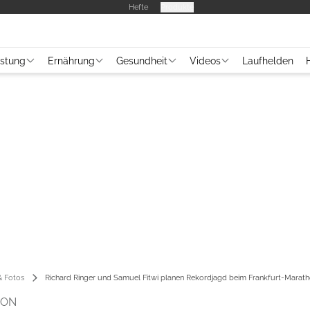
Hefte
Produkte
üstung
Ernährung
Gesundheit
Videos
Laufhelden
 Fotos
Richard Ringer und Samuel Fitwi planen Rekordjagd beim Frankfurt-Marat
HON