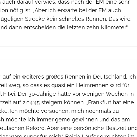
ch auch darauf verwies, dass nach der EM eine sehr
on nötig ist. „Aber ich erwarte bei der EM auch
hügeligen Strecke kein schnelles Rennen. Das wird
nd dann entscheiden die letzten zehn Kilometer.“
r auf ein weiteres großes Rennen in Deutschland. Ich
eit weg, so dass es quasi ein Heimrennen wird für
l Fitwi. Der 30-Jährige hatte vor wenigen Wochen in
eit auf 2:04:45 steigern können. „Frankfurt hat eine
cke. Ich möchte versuchen, mich nochmals zu
lich möchte ich immer gerne gewinnen und das am
eutschen Rekord. Aber eine persönliche Bestzeit un
das wäre super für mich.“ Beide Läufer erreichten im