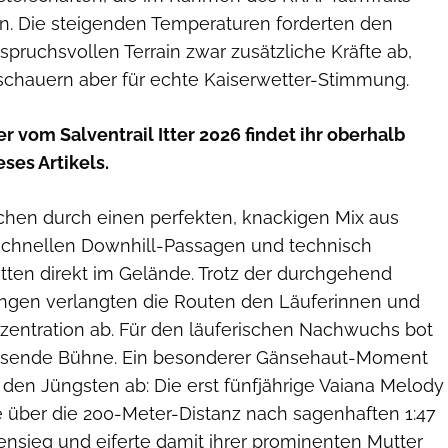
. Die steigenden Temperaturen forderten den
pruchsvollen Terrain zwar zusätzliche Kräfte ab,
schauern aber für echte Kaiserwetter-Stimmung.
r vom Salventrail Itter 2026 findet ihr oberhalb
ses Artikels.
chen durch einen perfekten, knackigen Mix aus
schnellen Downhill-Passagen und technisch
tten direkt im Gelände. Trotz der durchgehend
ngen verlangten die Routen den Läuferinnen und
nzentration ab. Für den läuferischen Nachwuchs bot
passende Bühne. Ein besonderer Gänsehaut-Moment
ei den Jüngsten ab: Die erst fünfjährige Vaiana Melody
 über die 200-Meter-Distanz nach sagenhaften 1:47
nsieg und eiferte damit ihrer prominenten Mutter