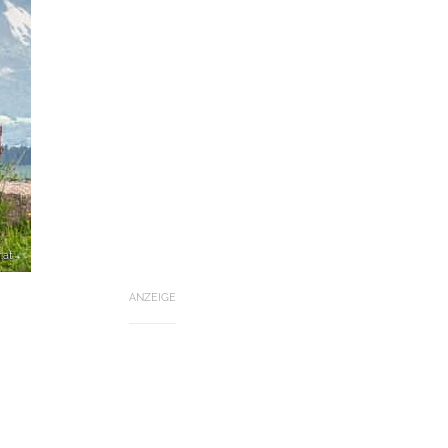
.at
ANZEIGE