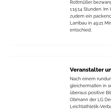
Rottmüller bezwang
1:15:14 Stunden. I
zudem ein packend
Larribau in 49:21 M
entschied.
Veranstalter u
Nach einem rundum 
gleichermaßen in s
überaus positive Bil
Obmann der LG Deck
Leichtathletik-Ver