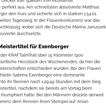
Decker Itter spielten ihre exzellente
 perfekt aus. Am schnellsten absolvierte Matthias
er den Kurs und sicherte sich in starken 1:54:01
lten Tagessieg. In der Frauenkonkurrenz war das
ochklassig, wobei sich die Deutsche Marina Janussek
souverän durchsetzte.
eistertitel für Exenberger
e der KRAFTalmTrail über 15 Kilometer (900
ortliche Herzstück des Wochenendes, da hier die
eisterschaften entschieden wurden. Bei den Frauen
iathletin Sabrina Exenberger eine dominante
önte ihr Rennen nach 1:29:49 Stunden mit dem Sieg
stertitel, nachdem sie bereits am Vortag beim
triumphiert hatte. Bei den Männern drückte derweil
rrenz dem Rennen ihren Stempel auf: Anian