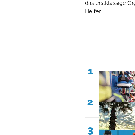
das erstklassige O
Helfer.
1
2
3