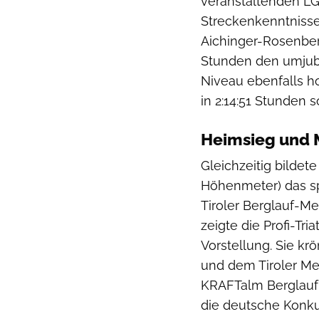
veranstaltenden LG 
Streckenkenntnisse
Aichinger-Rosenberg
Stunden den umjube
Niveau ebenfalls h
in 2:14:51 Stunden 
Heimsieg und M
Gleichzeitig bildet
Höhenmeter) das sp
Tiroler Berglauf-M
zeigte die Profi-Tr
Vorstellung. Sie kr
und dem Tiroler Mei
KRAFTalm Berglauf 
die deutsche Konku