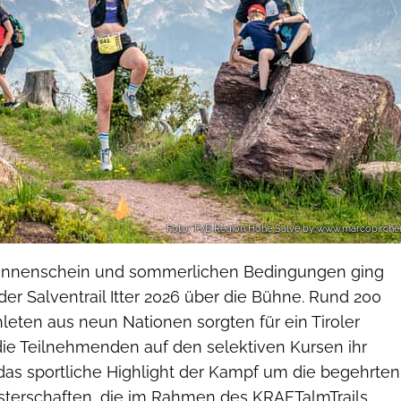
Foto: TVB Region Hohe Salve by www.marcopircher
onnenschein und sommerlichen Bedingungen ging
er Salventrail Itter 2026 über die Bühne. Rund 200
leten aus neun Nationen sorgten für ein Tiroler
die Teilnehmenden auf den selektiven Kursen ihr
das sportliche Highlight der Kampf um die begehrten
eisterschaften, die im Rahmen des KRAFTalmTrails