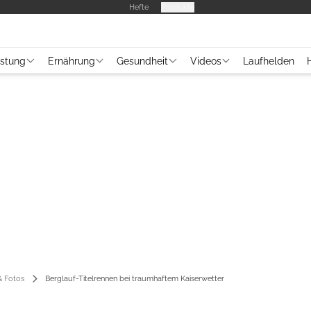
Hefte
Produkte
üstung
Ernährung
Gesundheit
Videos
Laufhelden
 Fotos
Berglauf-Titelrennen bei traumhaftem Kaiserwetter