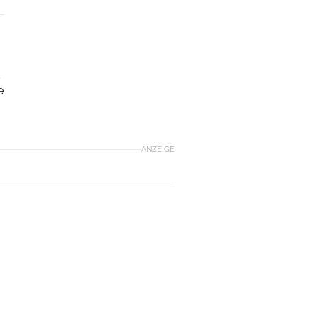
s
e
ANZEIGE