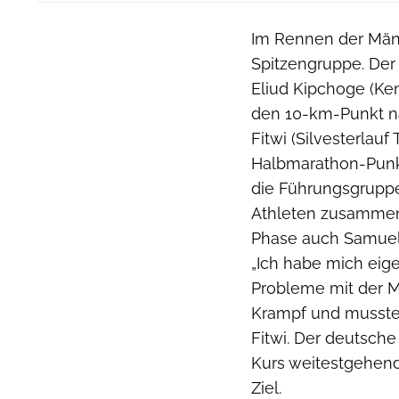
Im Rennen der Männ
Spitzengruppe. Der
Eliud Kipchoge (Ken
den 10-km-Punkt na
Fitwi (Silvesterlauf
Halbmarathon-Punkt
die Führungsgruppe
Athleten zusammens
Phase auch Samuel F
„Ich habe mich eige
Probleme mit der M
Krampf und musste
Fitwi. Der deutsche
Kurs weitestgehend 
Ziel.