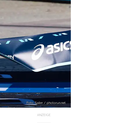
Foto: Sailer / photorun.net
ANZEIGE