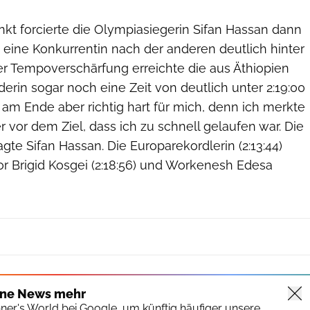
t forcierte die Olympiasiegerin Sifan Hassan dann
 eine Konkurrentin nach der anderen deutlich hinter
er Tempoverschärfung erreichte die aus Äthiopien
rin sogar noch eine Zeit von deutlich unter 2:19:00
am Ende aber richtig hart für mich, denn ich merkte
 vor dem Ziel, dass ich zu schnell gelaufen war. Die
agte Sifan Hassan. Die Europarekordlerin (2:13:44)
or Brigid Kosgei (2:18:56) und Workenesh Edesa
ine News mehr
nner's World bei Google, um künftig häufiger unsere