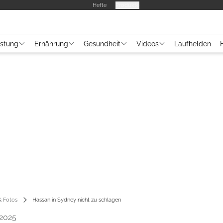
Hefte
Produkte
üstung
Ernährung
Gesundheit
Videos
Laufhelden
 Fotos
Hassan in Sydney nicht zu schlagen
2025