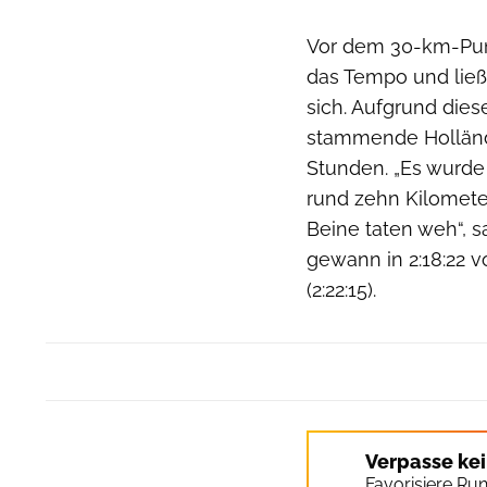
Vor dem 30-km-Punk
das Tempo und ließ
sich. Aufgrund dies
stammende Hollände
Stunden. „Es wurde 
rund zehn Kilometer
Beine taten weh“, s
gewann in 2:18:22 v
(2:22:15).
Verpasse ke
Favorisiere Ru