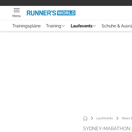
Menü
Trainingspläne
Training
Laufevents
Schuhe & Ausr
Laufevents
News &
SYDNEY-MARATHON 