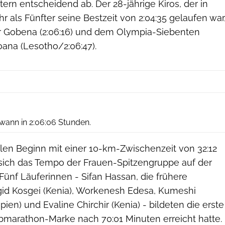
ern entscheidend ab. Der 28-jährige Kiros, der in
hr als Fünfter seine Bestzeit von 2:04:35 gelaufen war
vor Gobena (2:06:16) und dem Olympia-Siebenten
na (Lesotho/2:06:47).
Sailer / photorun.net
ann in 2:06:06 Stunden.
en Beginn mit einer 10-km-Zwischenzeit von 32:12
sich das Tempo der Frauen-Spitzengruppe auf der
Fünf Läuferinnen - Sifan Hassan, die frühere
igid Kosgei (Kenia), Workenesh Edesa, Kumeshi
pien) und Evaline Chirchir (Kenia) - bildeten die erste
lbmarathon-Marke nach 70:01 Minuten erreicht hatte.