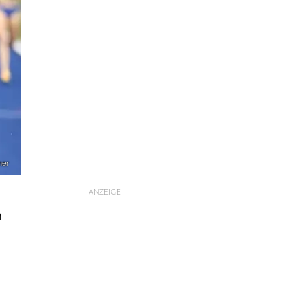
mer
ANZEIGE
m