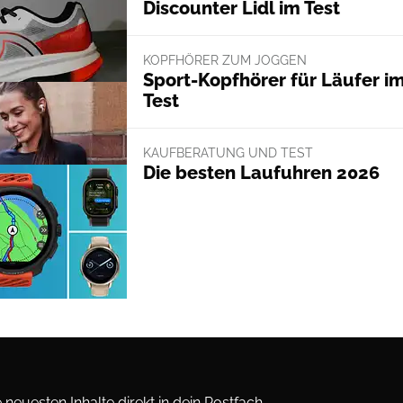
Discounter Lidl im Test
KOPFHÖRER ZUM JOGGEN
Sport-Kopfhörer für Läufer i
Test
KAUFBERATUNG UND TEST
Die besten Laufuhren 2026
neuesten Inhalte direkt in dein Postfach.