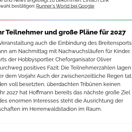
te und News angezeigt zu bekommen. Einfach Link
wahl bestätigen:
Runner's World bei Google
r Teilnehmer und große Pläne für 2027
 Veranstaltung auch die Einbindung des Breitensports
ann am Nachmittag mit Nachwuchsläufen für Kinder,
rts der Hobbysportler. Cheforganisator Oliver
urchweg positives Fazit: Die Teilnehmerzahlen lagen
er dem Vorjahr. Auch der zwischenzeitliche Regen tat
en voll besetzten, überdachten Tribünen keinen
hr 2027 hat Hoffmann bereits das nächste große Ziel
 des enormen Interesses steht die Ausrichtung der
schaften im Herrenwaldstadion im Raum.