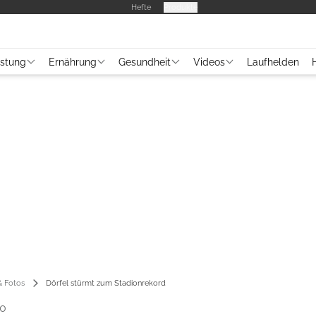
Hefte
Produkte
üstung
Ernährung
Gesundheit
Videos
Laufhelden
 Fotos
Dörfel stürmt zum Stadionrekord
00