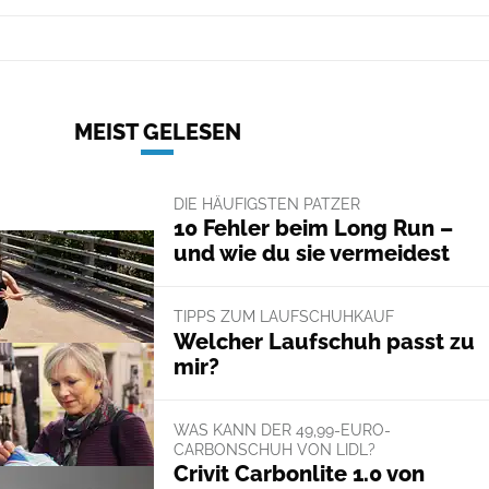
MEIST GELESEN
DIE HÄUFIGSTEN PATZER
10 Fehler beim Long Run –
und wie du sie vermeidest
TIPPS ZUM LAUFSCHUHKAUF
Welcher Laufschuh passt zu
mir?
WAS KANN DER 49,99-EURO-
CARBONSCHUH VON LIDL?
Crivit Carbonlite 1.0 von