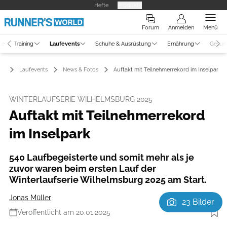
Hefte
Produkte
Forum
Anmelden
Menü
ne
Training
Laufevents
Schuhe & Ausrüstung
Ernährung
Gesun
Laufevents
News & Fotos
Auftakt mit Teilnehmerrekord im Inselpark
WINTERLAUFSERIE WILHELMSBURG 2025
Auftakt mit Teilnehmerrekord
im Inselpark
540 Laufbegeisterte und somit mehr als je
zuvor waren beim ersten Lauf der
Winterlaufserie Wilhelmsburg 2025 am Start.
Jonas Müller
23 Bilder
Veröffentlicht am 20.01.2025
Foto: Johannes Schölermann