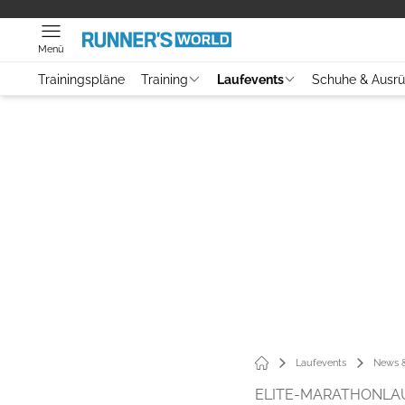
Menü
Trainingspläne
Training
Laufevents
Schuhe & Ausr
Laufevents
News &
ELITE-MARATHONLA