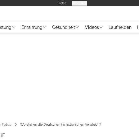
Hefte
Produkte
üstung
Ernährung
Gesundheit
Videos
Laufhelden
 Fotos
Wo stehen die Deutschen im historischen Vergleich?
UF