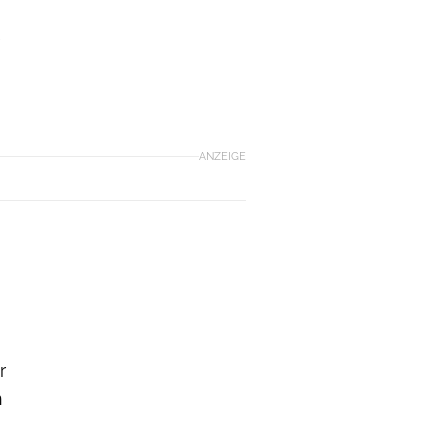
e
ANZEIGE
r
n