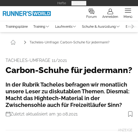
Hefte
Produkte
Forum
Anmelden
Menü
Trainingspläne
Training
Laufevents
Schuhe & Ausrüstung
Ernähr
Tacheles-Umfrage: Carbon-Schuhe für jedermann?
TACHELES-UMFRAGE 11/2021
Carbon-Schuhe für jedermann?
In der Rubrik Tacheles befragen wir monatlich
unsere Leser zu diskutablen Themen. Diesmal:
Macht das Hightech-Material in der
Zwischensohle auch für Freizeitläufer Sinn?
Zuletzt aktualisiert am 30.08.2021
Foto: DPA
ANZEIGE