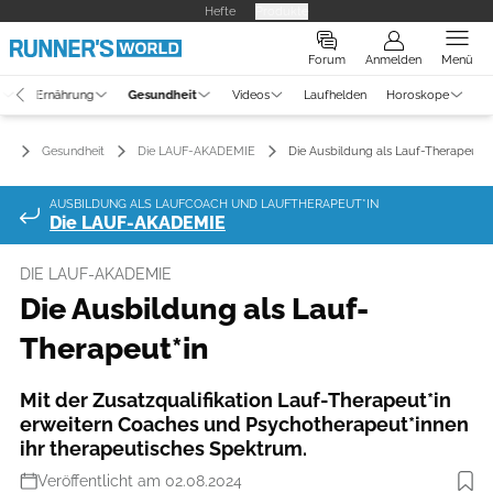
Hefte
Produkte
Forum
Anmelden
Menü
g
Ernährung
Gesundheit
Videos
Laufhelden
Horoskope
Gesundheit
Die LAUF-AKADEMIE
Die Ausbildung als Lauf-Therapeut*i
AUSBILDUNG ALS LAUFCOACH UND LAUFTHERAPEUT*IN
Die LAUF-AKADEMIE
DIE LAUF-AKADEMIE
Die Ausbildung als Lauf-
Therapeut*in
Mit der Zusatzqualifikation Lauf-Therapeut*in
erweitern Coaches und Psychotherapeut*innen
ihr therapeutisches Spektrum.
Veröffentlicht am 02.08.2024
Foto: Kati Jurischka