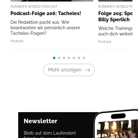
RUNNER'S WORLD PODCAST
RUNNER'S WORLD POD
Podcast-Folge 206: Tacheles!
Folge 205: Sport
Billy Sperlich
Die Redaktion packt aus: Wie
beantworten wir persönlich unsere
Welche Trainingspri
Tacheles-Fragen?
auch dich weiterbri
Podcast
Podcast
Mehr anzeigen
Newsletter
Bleib auf dem Laufenden!