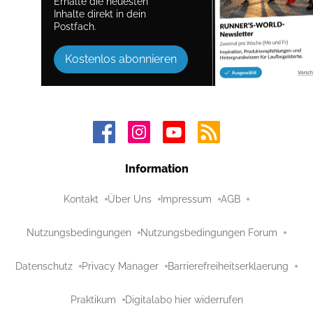
Erhalte die neuesten
Inhalte direkt in dein
Postfach.
Kostenlos abonnieren
Information
Kontakt
Über Uns
Impressum
AGB
Nutzungsbedingungen
Nutzungsbedingungen Forum
Datenschutz
Privacy Manager
Barrierefreiheitserklaerung
Praktikum
Digitalabo hier widerrufen