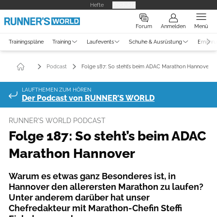
Hefte
Produkte
Forum
Anmelden
Menü
Trainingspläne
Training
Laufevents
Schuhe & Ausrüstung
Ernähr
Podcast
Folge 187: So steht’s beim ADAC Marathon Hannover
LAUFTHEMEN ZUM HÖREN
Der Podcast von RUNNER’S WORLD
RUNNER'S WORLD PODCAST
Folge 187: So steht’s beim ADAC
Marathon Hannover
Warum es etwas ganz Besonderes ist, in
Hannover den allerersten Marathon zu laufen?
Unter anderem darüber hat unser
Chefredakteur mit Marathon-Chefin Steffi