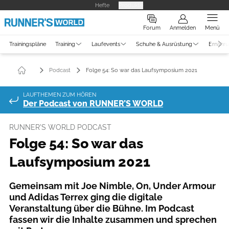
Hefte
Produkte
Forum
Anmelden
Menü
Trainingspläne
Training
Laufevents
Schuhe & Ausrüstung
Ernähr
Podcast
Folge 54: So war das Laufsymposium 2021
LAUFTHEMEN ZUM HÖREN
Der Podcast von RUNNER’S WORLD
RUNNER'S WORLD PODCAST
Folge 54: So war das
Laufsymposium 2021
Gemeinsam mit Joe Nimble, On, Under Armour
und Adidas Terrex ging die digitale
Veranstaltung über die Bühne. Im Podcast
fassen wir die Inhalte zusammen und sprechen