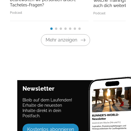
Welche Trainingspri
Tacheles-Fragen?
auch dich weiterbri
Podcast
Podcast
Mehr anzeigen
Newsletter
Bleib auf dem Laufenden!
Erhalte die neuesten
Inhalte direkt in dein
Postfach.
Kostenlos abonnieren