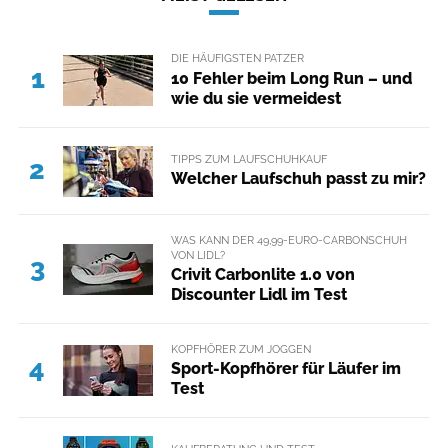
DIE HÄUFIGSTEN PATZER
1
10 Fehler beim Long Run – und
wie du sie vermeidest
TIPPS ZUM LAUFSCHUHKAUF
2
Welcher Laufschuh passt zu mir?
WAS KANN DER 49,99-EURO-CARBONSCHUH
VON LIDL?
3
Crivit Carbonlite 1.0 von
Discounter Lidl im Test
KOPFHÖRER ZUM JOGGEN
4
Sport-Kopfhörer für Läufer im
Test