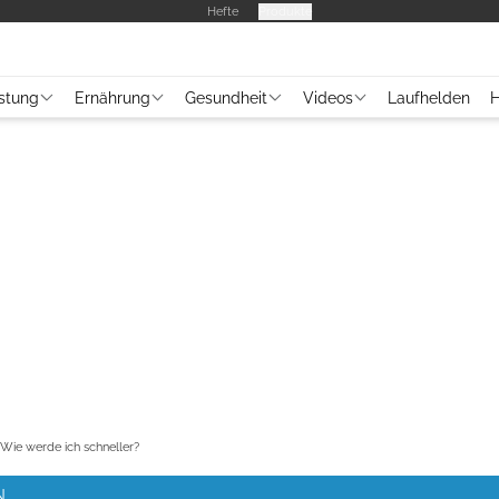
Hefte
Produkte
stung
Ernährung
Gesundheit
Videos
Laufhelden
H
 Wie werde ich schneller?
N