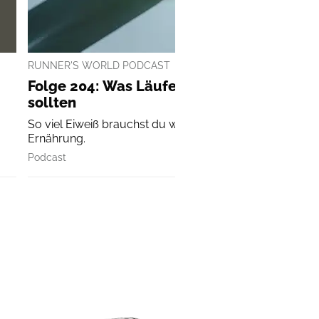
RUNNER'S WORLD PODCAST
Folge 204: Was Läufer über Proteine wiss
sollten
So viel Eiweiß brauchst du wirklich in deiner Läufer-
Ernährung.
Podcast