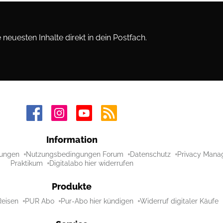
neuesten Inhalte direkt in dein Postfach.
Information
ungen
Nutzungsbedingungen Forum
Datenschutz
Privacy Mana
Praktikum
Digitalabo hier widerrufen
Produkte
Reisen
PUR Abo
Pur-Abo hier kündigen
Widerruf digitaler Käufe