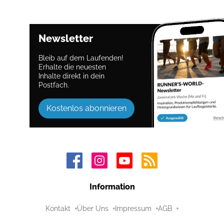
Newsletter
Bleib auf dem Laufenden!
Erhalte die neuesten
Inhalte direkt in dein
Postfach.
Kostenlos abonnieren
Information
Kontakt
Über Uns
Impressum
AGB