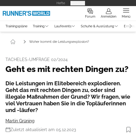
Hefte
Produkte
Forum
Anmelden
Menü
Trainingspläne
Training
Laufevents
Schuhe & Ausrüstung
Ernähr
Woher kommt die Leistungsexplosion?
TACHELES-UMFRAGE 02/2024
Geht es mit rechten Dingen zu?
Die Leistungen im Elitebereich explodieren.
Geht das mit rechten Dingen zu, oder sind
illegale Maßnahmen der Grund? Wir fragen, wie
viel Vertrauen haben Sie in die Topläuferinnen
und -läufer?
Martin Grüning
Zuletzt aktualisiert am 05.12.2023
Foto: XinHua