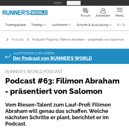
Hefte
Produkte
Forum
Anmelden
Menü
Trainingspläne
Training
Laufevents
Schuhe & Ausrüstung
Ernähr
Podcast
Podcast-Folge 63: Filimon Abraham - präsentiert von Salomon
LAUFTHEMEN ZUM HÖREN
Der Podcast von RUNNER’S WORLD
RUNNER'S WORLD PODCAST
Podcast #63: Filimon Abraham
- präsentiert von Salomon
Vom Riesen-Talent zum Lauf-Profi: Filimon
Abraham will genau das schaffen. Welche
nächsten Schritte er plant, berichtet er im
Podcast.