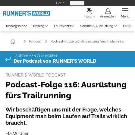
Hefte
Produkte
Forum
Anmelden
Menü
Trainingspläne
Training
Laufevents
Schuhe & Ausrüstung
Ernähr
Podcast
Podcast-Folge 116: Ausrüstung fürs Trailrunning
LAUFTHEMEN ZUM HÖREN
Der Podcast von RUNNER’S WORLD
RUNNER'S WORLD PODCAST
Podcast-Folge 116: Ausrüstung
fürs Trailrunning
Wir beschäftigen uns mit der Frage, welches
Equipment man beim Laufen auf Trails wirklich
braucht. ​
Ela Wildner