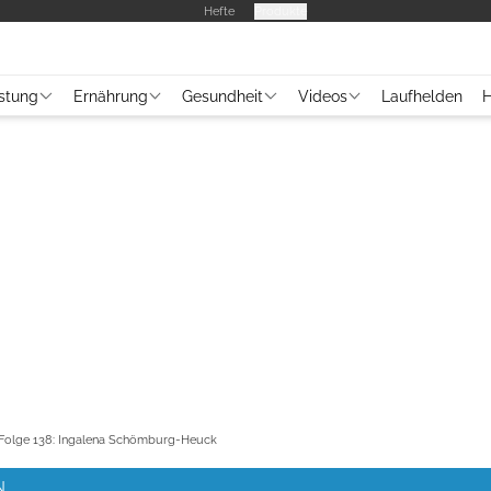
Hefte
Produkte
stung
Ernährung
Gesundheit
Videos
Laufhelden
H
Folge 138: Ingalena Schömburg-Heuck
N