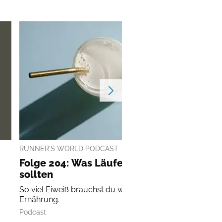
RUNNER'S WORLD PODCAST
Folge 204: Was Läufer über Proteine wiss
sollten
So viel Eiweiß brauchst du wirklich in deiner Läufer-
Ernährung.
Podcast