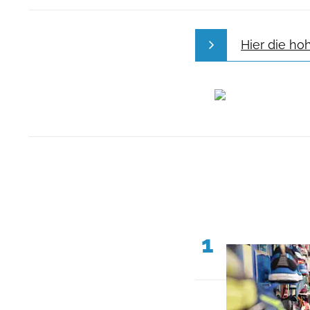
Hier die ho
1