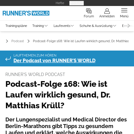
Hefte
Produkte
Forum
Anmelden
Menü
Trainingspläne
Training
Laufevents
Schuhe & Ausrüstung
Ernähr
Podcast
Podcast-Folge 168: Wie ist Laufen wirklich gesund, Dr. Matthias Krü
LAUFTHEMEN ZUM HÖREN
Der Podcast von RUNNER’S WORLD
RUNNER'S WORLD PODCAST
Podcast-Folge 168: Wie ist
Laufen wirklich gesund, Dr.
Matthias Krüll?
Der Lungenspezialist und Medical Director des
Berlin-Marathons gibt Tipps zu gesundem
Laufen und erklärt, welche Auswirkungen die