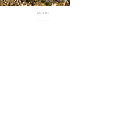
Foto: Vincent Wolff
ANZEIGE
-
u