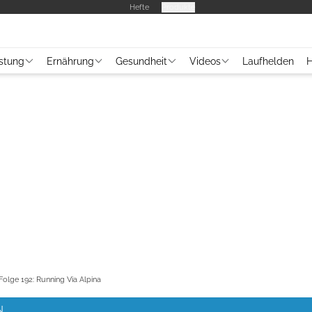
Hefte
Produkte
stung
Ernährung
Gesundheit
Videos
Laufhelden
H
olge 192: Running Via Alpina
N