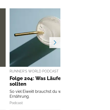
RUNNER'S WORLD PODCAST
Folge 204: Was Läufer über Proteine wiss
sollten
So viel Eiweiß brauchst du wirklich in deiner Läufer-
Ernährung.
Podcast