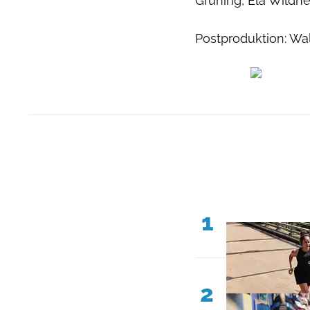
Grüning, Ela Wildne
Postproduktion: W
1
2