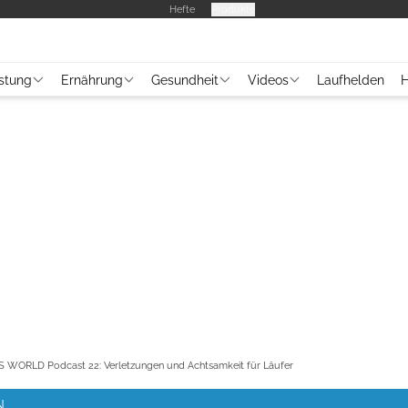
Hefte
Produkte
stung
Ernährung
Gesundheit
Videos
Laufhelden
H
 WORLD Podcast 22: Verletzungen und Achtsamkeit für Läufer
N