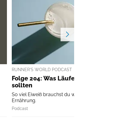
RUNNER'S WORLD PODCAST
Folge 204: Was Läufer über Proteine wiss
sollten
So viel Eiweiß brauchst du wirklich in deiner Läufer-
Ernährung.
Podcast