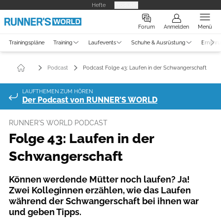
Hefte
Produkte
Forum
Anmelden
Menü
Trainingspläne
Training
Laufevents
Schuhe & Ausrüstung
Ernähr
Podcast
Podcast Folge 43: Laufen in der Schwangerschaft
LAUFTHEMEN ZUM HÖREN
Der Podcast von RUNNER’S WORLD
RUNNER'S WORLD PODCAST
Folge 43: Laufen in der
Schwangerschaft
Können werdende Mütter noch laufen? Ja!
Zwei Kolleginnen erzählen, wie das Laufen
während der Schwangerschaft bei ihnen war
und geben Tipps.