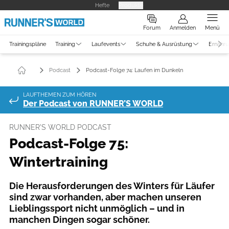
Hefte
Produkte
Forum
Anmelden
Menü
Trainingspläne
Training
Laufevents
Schuhe & Ausrüstung
Ernähr
Podcast
Podcast-Folge 74: Laufen im Dunkeln
LAUFTHEMEN ZUM HÖREN
Der Podcast von RUNNER’S WORLD
RUNNER'S WORLD PODCAST
Podcast-Folge 75:
Wintertraining
Die Herausforderungen des Winters für Läufer
sind zwar vorhanden, aber machen unseren
Lieblingssport nicht unmöglich – und in
manchen Dingen sogar schöner.