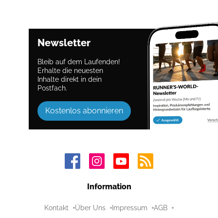
Newsletter
Bleib auf dem Laufenden!
Erhalte die neuesten
Inhalte direkt in dein
Postfach.
Kostenlos abonnieren
Information
Kontakt
Über Uns
Impressum
AGB