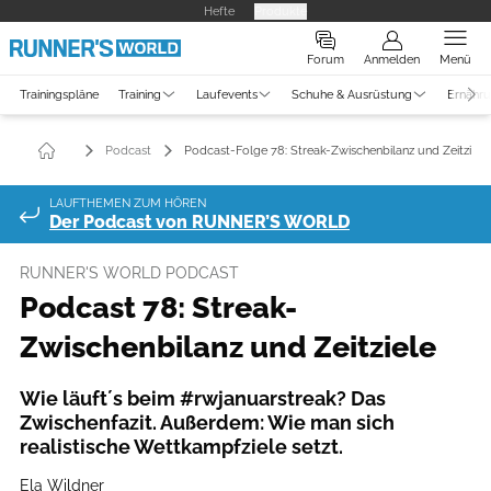
Hefte
Produkte
Forum
Anmelden
Menü
Trainingspläne
Training
Laufevents
Schuhe & Ausrüstung
Ernähr
Podcast
Podcast-Folge 78: Streak-Zwischenbilanz und Zeitziele
LAUFTHEMEN ZUM HÖREN
Der Podcast von RUNNER’S WORLD
RUNNER'S WORLD PODCAST
Podcast 78: Streak-
Zwischenbilanz und Zeitziele
Wie läuft´s beim #rwjanuarstreak? Das
Zwischenfazit. Außerdem: Wie man sich
realistische Wettkampfziele setzt.
Ela Wildner