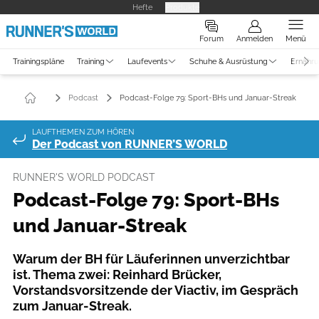
Hefte
Produkte
Forum
Anmelden
Menü
Trainingspläne
Training
Laufevents
Schuhe & Ausrüstung
Ernähr
Podcast
Podcast-Folge 79: Sport-BHs und Januar-Streak
LAUFTHEMEN ZUM HÖREN
Der Podcast von RUNNER’S WORLD
RUNNER'S WORLD PODCAST
Podcast-Folge 79: Sport-BHs
und Januar-Streak
Warum der BH für Läuferinnen unverzichtbar
ist. Thema zwei: Reinhard Brücker,
Vorstandsvorsitzende der Viactiv, im Gespräch
zum Januar-Streak.