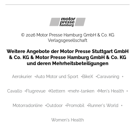
©
2026
Motor Presse Hamburg GmbH & Co. KG
Verlagsgesellschaft
Weitere Angebote der Motor Presse Stuttgart GmbH
& Co. KG & Motor Presse Hamburg GmbH & Co. KG
und deren Mehrheitsbeteiligungen
Aerokurier
Auto Motor und Sport
BikeX
Caravaning
Cavallo
Flugrevue
Klettern
mehr-tanken
Men's Health
Motorradonline
Outdoor
Promobil
Runner's World
Women's Health