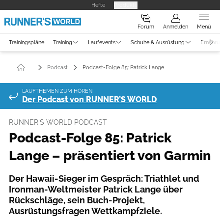
Hefte
Produkte
Forum
Anmelden
Menü
Trainingspläne
Training
Laufevents
Schuhe & Ausrüstung
Ernähr
Podcast
Podcast-Folge 85: Patrick Lange
LAUFTHEMEN ZUM HÖREN
Der Podcast von RUNNER’S WORLD
RUNNER'S WORLD PODCAST
Podcast-Folge 85: Patrick
Lange – präsentiert von Garmin
Der Hawaii-Sieger im Gespräch: Triathlet und
Ironman-Weltmeister Patrick Lange über
Rückschläge, sein Buch-Projekt,
Ausrüstungsfragen Wettkampfziele.