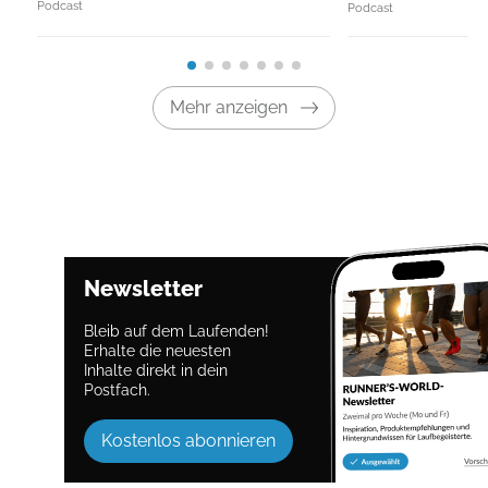
Podcast
Podcast
Mehr anzeigen
Newsletter
Bleib auf dem Laufenden!
Erhalte die neuesten
Inhalte direkt in dein
Postfach.
Kostenlos abonnieren