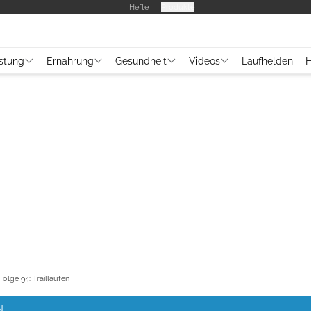
Hefte
Produkte
stung
Ernährung
Gesundheit
Videos
Laufhelden
H
olge 94: Traillaufen
N