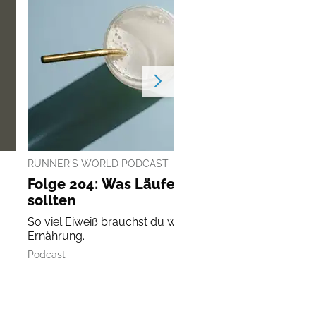
RUNNER'S WORLD PODCAST
Folge 204: Was Läufer über Proteine wiss
sollten
So viel Eiweiß brauchst du wirklich in deiner Läufer-
Ernährung.
Podcast