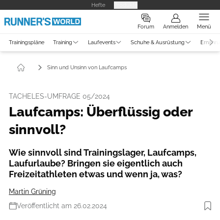
Hefte
Produkte
Forum
Anmelden
Menü
Trainingspläne
Training
Laufevents
Schuhe & Ausrüstung
Ernähr
Sinn und Unsinn von Laufcamps
TACHELES-UMFRAGE 05/2024
Laufcamps: Überflüssig oder
sinnvoll?
Wie sinnvoll sind Trainingslager, Laufcamps,
Laufurlaube? Bringen sie eigentlich auch
Freizeitathleten etwas und wenn ja, was?
Martin Grüning
Veröffentlicht am 26.02.2024