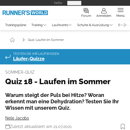
Hefte
Produkte
Forum
Anmelden
Menü
Trainingspläne
Training
Laufevents
Schuhe & Ausrüstung
Ernähr
Quiz: Laufen im Sommer
TESTEN SIE IHR LAUFWISSEN
Läufer-Quizze
SOMMER-QUIZ
Quiz 18 - Laufen im Sommer
Warum steigt der Puls bei Hitze? Woran
erkennt man eine Dehydration? Testen Sie Ihr
Wissen mit unserem Quiz.
Nele Jacobs
Zuletzt aktualisiert am 21.07.2021
Foto: istockphoto.com