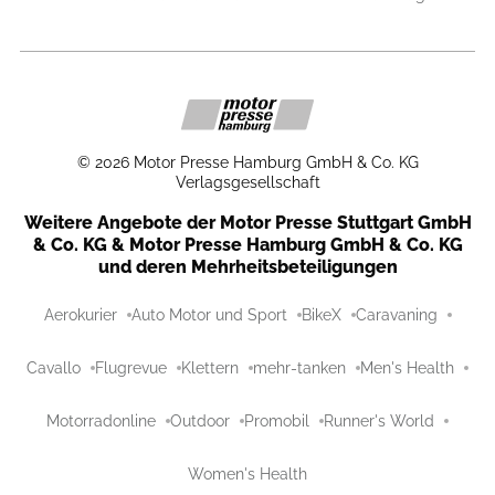
©
2026
Motor Presse Hamburg GmbH & Co. KG
Verlagsgesellschaft
Weitere Angebote der Motor Presse Stuttgart GmbH
& Co. KG & Motor Presse Hamburg GmbH & Co. KG
und deren Mehrheitsbeteiligungen
Aerokurier
Auto Motor und Sport
BikeX
Caravaning
Cavallo
Flugrevue
Klettern
mehr-tanken
Men's Health
Motorradonline
Outdoor
Promobil
Runner's World
Women's Health