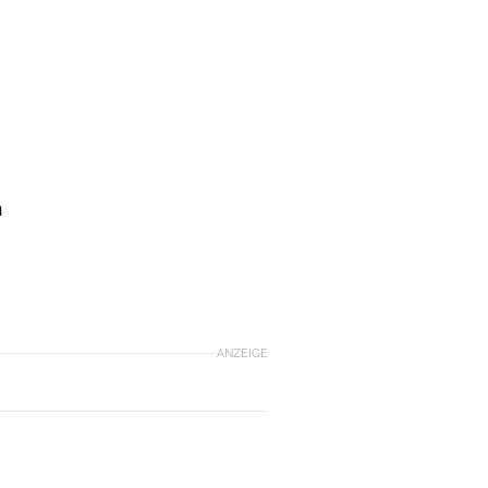
n
g
ANZEIGE