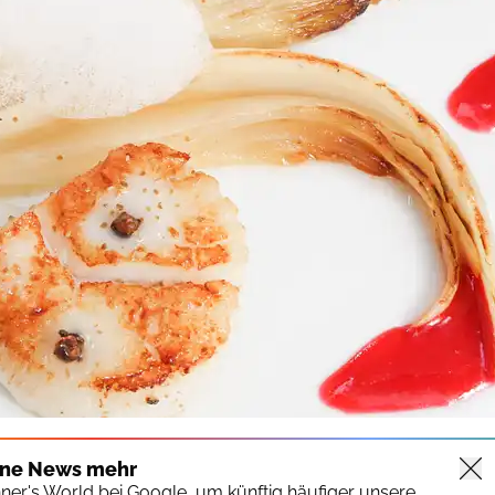
ine News mehr
nner's World bei Google, um künftig häufiger unsere