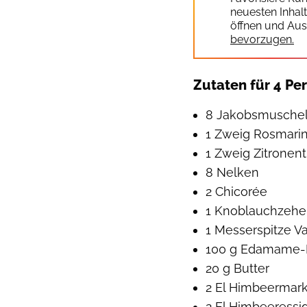
neuesten Inhal
öffnen und Aus
bevorzugen.
Zutaten für 4 Pe
8 Jakobsmuscheln
1 Zweig Rosmari
1 Zweig Zitronen
8 Nelken
2 Chicorée
1 Knoblauchzehe
1 Messerspitze V
100 g Edamame
20 g Butter
2 El Himbeermar
2 El Himbeeressi