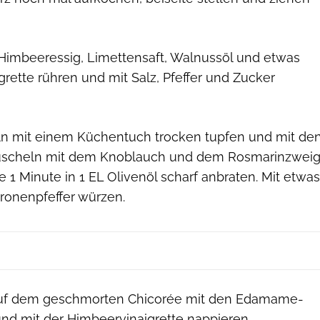
imbeeressig, Limettensaft, Walnussöl und etwas
igrette rühren und mit Salz, Pfeffer und Zucker
n mit einem Küchentuch trocken tupfen und mit de
uscheln mit dem Knoblauch und dem Rosmarinzwei
e 1 Minute in 1 EL Olivenöl scharf anbraten. Mit etwas
tronenpfeffer würzen.
uf dem geschmorten Chicorée mit den Edamame-
nd mit der Himbeervinaigrette nappieren.