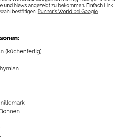
te und News angezeigt zu bekommen. Einfach Link
wahl bestätigen:
Runner's World bei Google
rsonen:
 (küchenfertig)
n
thymian
anillemark
-Bohnen
k
g