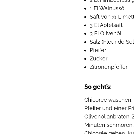
1 El Walnussöl
Saft von ½ Limet
3 El Apfelsaft
3 El Olivenöl
Salz (Fleur de Sel
Pfeffer
Zucker
Zitronenpfeffer
So geht’s:
Chicorée waschen, 
Pfeffer und einer P
Olivenöl anbraten. 
Minuten schmoren. 
Chicorée geben, ku