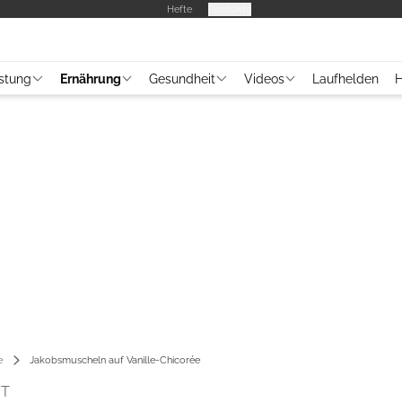
Hefte
Produkte
stung
Ernährung
Gesundheit
Videos
Laufhelden
H
e
Jakobsmuscheln auf Vanille-Chicorée
HT