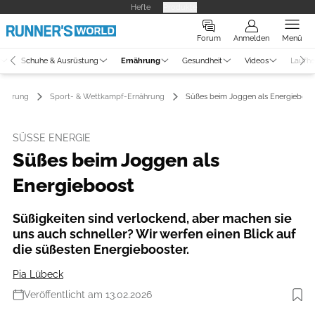
Hefte
Produkte
Forum
Anmelden
Menü
Schuhe & Ausrüstung
Ernährung
Gesundheit
Videos
Laufhe
nährung
Sport- & Wettkampf-Ernährung
Süßes beim Joggen als Energieboos
SÜSSE ENERGIE
Süßes beim Joggen als
Energieboost
Süßigkeiten sind verlockend, aber machen sie
uns auch schneller? Wir werfen einen Blick auf
die süßesten Energiebooster.
Pia Lübeck
Veröffentlicht am 13.02.2026
Foto: Getty Images