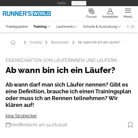
Hefte
Produkte
Forum
Anmelden
Menü
Trainingspläne
Training
Laufevents
Schuhe & Ausrüstung
Ernähr
Training
Basiswissen
Ab wann bin ich ein Läufer?
EIGENSCHAFTEN VON LÄUFERINNEN UND LÄUFERN
Ab wann bin ich ein Läufer?
Ab wann darf man sich Läufer nennen? Gibt es
eine Definition, brauche ich einen Trainingsplan
oder muss ich an Rennen teilnehmen? Wir
klären auf!
Irina Strohecker
Veröffentlicht am 14.06.2026
Foto: Getty Images