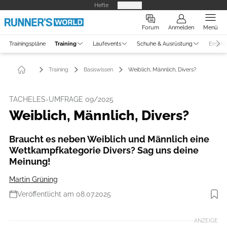
Hefte
Produkte
Forum
Anmelden
Menü
Trainingspläne
Training
Laufevents
Schuhe & Ausrüstung
Ernähr
Training
Basiswissen
Weiblich, Männlich, Divers?
TACHELES-UMFRAGE 09/2025
Weiblich, Männlich, Divers?
Braucht es neben Weiblich und Männlich eine
Wettkampfkategorie Divers? Sag uns deine
Meinung!
Martin Grüning
Veröffentlicht am 08.07.2025
ANZEIGE