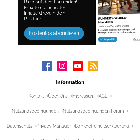
Bleib auf dem Laufenden!
Erhalte die neuesten
Inhalte direkt in dein
Postfach.
Kostenlos abonnieren
Information
Kontakt
Über Uns
Impressum
AGB
Nutzungsbedingungen
Nutzungsbedingungen Forum
Datenschutz
Privacy Manager
Barrierefreiheitserklaerung