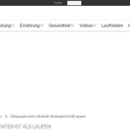
Hefte
Produkte
üstung
Ernährung
Gesundheit
Videos
Laufhelden
en
Gehpausen beim Ultratrail: Strategisch Kraft sparen
NTER IST ALS LAUFEN