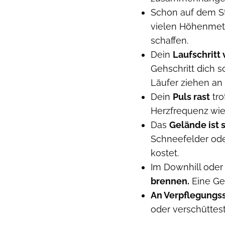
Schon auf dem St
vielen Höhenmeter
schaffen.
Dein
Laufschritt 
Gehschritt dich s
Läufer ziehen an d
Dein
Puls rast
tro
Herzfrequenz wie
Das
Gelände ist 
Schneefelder oder
kostet.
Im Downhill oder
brennen.
Eine Ge
An Verpflegungs
oder verschüttes