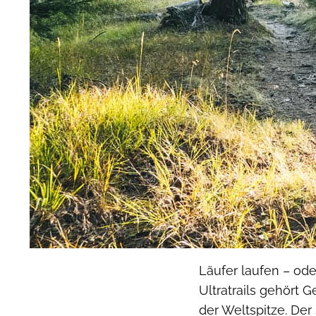
Läufer laufen – ode
Ultratrails gehört
der Weltspitze. Der