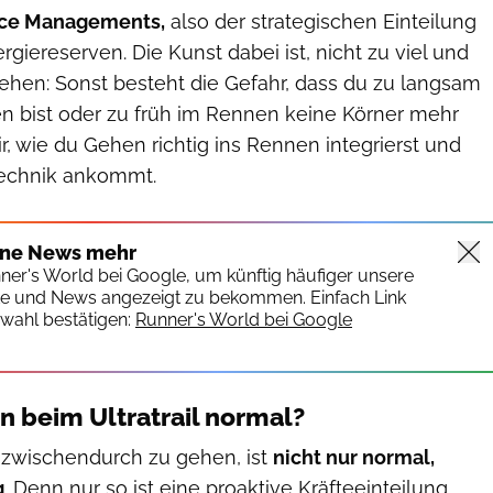
ace Managements,
also der strategischen Einteilung
iereserven. Die Kunst dabei ist, nicht zu viel und
gehen: Sonst besteht die Gefahr, dass du zu langsam
ten bist oder zu früh im Rennen keine Körner mehr
ir, wie du Gehen richtig ins Rennen integrierst und
Technik ankommt.
ine News mehr
nner's World bei Google, um künftig häufiger unsere
te und News angezeigt zu bekommen. Einfach Link
wahl bestätigen:
Runner's World bei Google
 beim Ultratrail normal?
l zwischendurch zu gehen, ist
nicht nur normal,
g
. Denn nur so ist eine proaktive Kräfteeinteilung