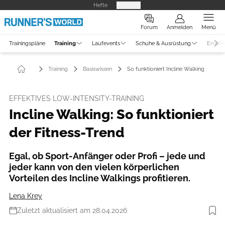
Hefte
Produkte
Forum
Anmelden
Menü
Trainingspläne
Training
Laufevents
Schuhe & Ausrüstung
Ernähr
Training
Basiswissen
So funktioniert Incline Walking
EFFEKTIVES LOW-INTENSITY-TRAINING
Incline Walking: So funktioniert
der Fitness-Trend
Egal, ob Sport-Anfänger oder Profi – jede und
jeder kann von den vielen körperlichen
Vorteilen des Incline Walkings profitieren.
Lena Krey
Zuletzt aktualisiert am 28.04.2026
Foto: iStockphoto