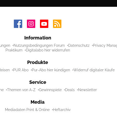
Information
ungen
Nutzungsbedingungen Forum
Datenschutz
Privacy Mana
Praktikum
Digitalabo hier widerrufen
Produkte
Reisen
PUR Abo
Pur-Abo hier kündigen
Widerruf digitaler Käufe
Service
ne
Themen von A-Z
Gewinnspiele
Deals
Newsletter
Media
Mediadaten Print & Online
Heftarchiv