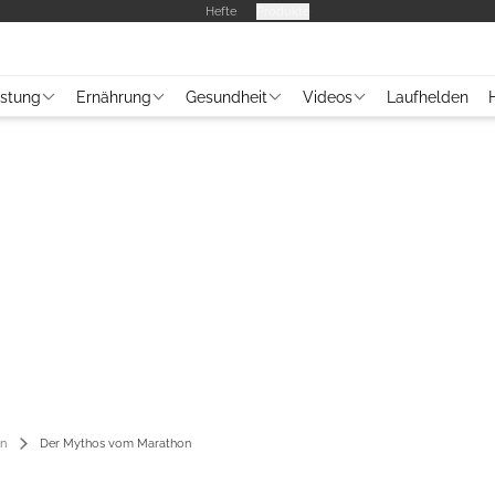
Hefte
Produkte
üstung
Ernährung
Gesundheit
Videos
Laufhelden
en
Der Mythos vom Marathon