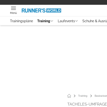
Menü
Trainingspläne
Training
Laufevents
Schuhe & Ausr
Training
Basiswiss
TACHELES-UMFRAGE