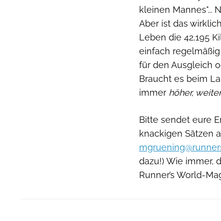
kleinen Mannes"... Na
Aber ist das wirkli
Leben die 42,195 Ki
einfach regelmäßig 
für den Ausgleich 
Braucht es beim Lau
immer
höher, weiter
Bitte sendet eure
knackigen Sätzen a
mgruening@runner
dazu!) Wie immer, d
Runner’s World-Mag