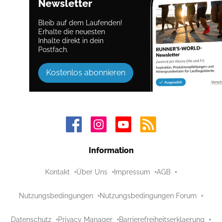
Newsletter
Bleib auf dem Laufenden!
Erhalte die neuesten
Inhalte direkt in dein
Postfach.
Kostenlos abonnieren
Information
Kontakt
Über Uns
Impressum
AGB
Nutzungsbedingungen
Nutzungsbedingungen Forum
Datenschutz
Privacy Manager
Barrierefreiheitserklaerung