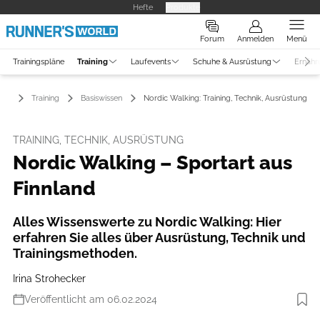
Hefte
Produkte
Forum
Anmelden
Menü
Trainingspläne
Training
Laufevents
Schuhe & Ausrüstung
Ernähr
Training
Basiswissen
Nordic Walking: Training, Technik, Ausrüstung
TRAINING, TECHNIK, AUSRÜSTUNG
Nordic Walking – Sportart aus
Finnland
Alles Wissenswerte zu Nordic Walking: Hier
erfahren Sie alles über Ausrüstung, Technik und
Trainingsmethoden.
Irina Strohecker
Veröffentlicht am 06.02.2024
Foto: iStockphoto