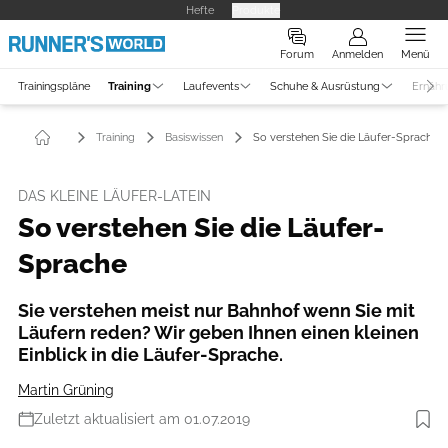
Hefte
Produkte
Forum
Anmelden
Menü
Trainingspläne
Training
Laufevents
Schuhe & Ausrüstung
Ernähr
Training
Basiswissen
So verstehen Sie die Läufer-Sprache
DAS KLEINE LÄUFER-LATEIN
So verstehen Sie die Läufer-
Sprache
Sie verstehen meist nur Bahnhof wenn Sie mit
Läufern reden? Wir geben Ihnen einen kleinen
Einblick in die Läufer-Sprache.
Martin Grüning
Zuletzt aktualisiert am 01.07.2019
Foto: iStockphoto