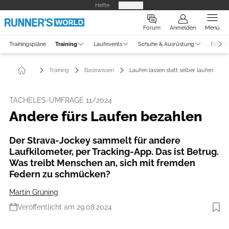
Hefte
Produkte
Forum
Anmelden
Menü
Trainingspläne
Training
Laufevents
Schuhe & Ausrüstung
Ernähr
Training
Basiswissen
Laufen lassen statt selber laufen
TACHELES-UMFRAGE 11/2024
Andere fürs Laufen bezahlen
Der Strava-Jockey sammelt für andere
Laufkilometer, per Tracking-App. Das ist Betrug.
Was treibt Menschen an, sich mit fremden
Federn zu schmücken?
Martin Grüning
Veröffentlicht am 29.08.2024
Foto: Shotshop