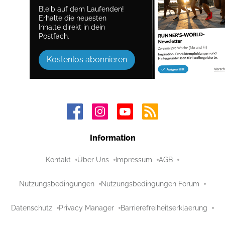
Bleib auf dem Laufenden!
Erhalte die neuesten
Inhalte direkt in dein
Postfach.
Kostenlos abonnieren
Information
Kontakt
Über Uns
Impressum
AGB
Nutzungsbedingungen
Nutzungsbedingungen Forum
Datenschutz
Privacy Manager
Barrierefreiheitserklaerung