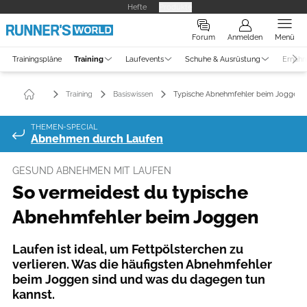
Hefte
Produkte
Forum
Anmelden
Menü
Trainingspläne
Training
Laufevents
Schuhe & Ausrüstung
Ernähr
Training
Basiswissen
Typische Abnehmfehler beim Joggen
THEMEN-SPECIAL
Abnehmen durch Laufen
GESUND ABNEHMEN MIT LAUFEN
So vermeidest du typische
Abnehmfehler beim Joggen
Laufen ist ideal, um Fettpölsterchen zu
verlieren. Was die häufigsten Abnehmfehler
beim Joggen sind und was du dagegen tun
kannst.