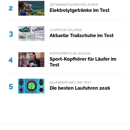
GETRÄNKEPULVER FÜR LÄUFER
2
Elektrolytgetränke im Test
LAUFEN IM GELÄNDE
3
Aktuelle Trailschuhe im Test
KOPFHÖRER ZUM JOGGEN
4
Sport-Kopfhörer für Läufer im
Test
KAUFBERATUNG UND TEST
5
Die besten Laufuhren 2026