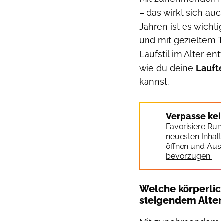
– das wirkt sich au
Jahren ist es wich
und mit gezieltem T
Laufstil im Alter e
wie du deine
Lauft
kannst.
Verpasse ke
Favorisiere Ru
neuesten Inhal
öffnen und Aus
bevorzugen.
Welche körperli
steigendem Alter