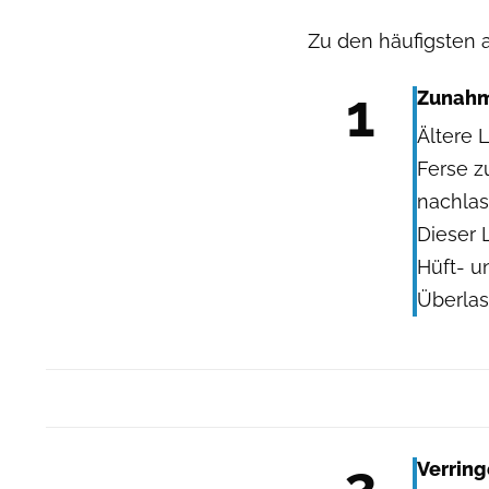
Zu den häufigsten 
1
Zunahm
Ältere 
Ferse z
nachlas
Dieser 
Hüft- u
Überla
2
Verrin