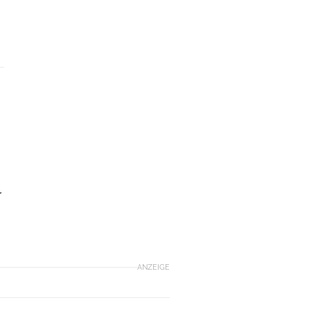
u
r
ANZEIGE