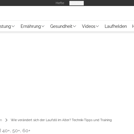
Hefte
Produkte
üstung
Ernährung
Gesundheit
Videos
Laufhelden
en
Wie verändert sich der Laufstil im Alter? Technik-Tipps und Training
40+, 50+, 60+