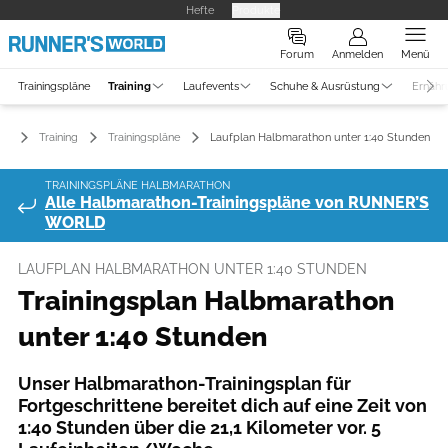
Hefte
Produkte
Forum
Anmelden
Menü
Trainingspläne
Training
Laufevents
Schuhe & Ausrüstung
Ernähr
Training
Trainingspläne
Laufplan Halbmarathon unter 1:40 Stunden
TRAININGSPLÄNE HALBMARATHON
Alle Halbmarathon-Trainingspläne von RUNNER’S
WORLD
LAUFPLAN HALBMARATHON UNTER 1:40 STUNDEN
Trainingsplan Halbmarathon
unter 1:40 Stunden
Unser Halbmarathon-Trainingsplan für
Fortgeschrittene bereitet dich auf eine Zeit von
1:40 Stunden über die 21,1 Kilometer vor. 5