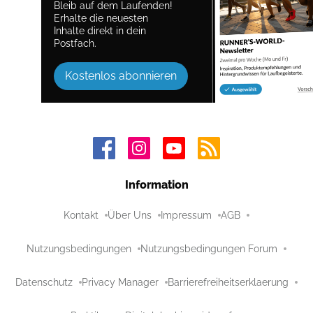
Bleib auf dem Laufenden!
Erhalte die neuesten
Inhalte direkt in dein
Postfach.
Kostenlos abonnieren
Information
Kontakt
Über Uns
Impressum
AGB
Nutzungsbedingungen
Nutzungsbedingungen Forum
Datenschutz
Privacy Manager
Barrierefreiheitserklaerung