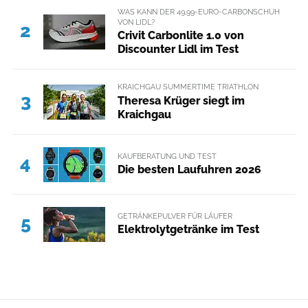
WAS KANN DER 49,99-EURO-CARBONSCHUH
VON LIDL?
2
Crivit Carbonlite 1.0 von
Discounter Lidl im Test
KRAICHGAU SUMMERTIME TRIATHLON
3
Theresa Krüger siegt im
Kraichgau
KAUFBERATUNG UND TEST
4
Die besten Laufuhren 2026
GETRÄNKEPULVER FÜR LÄUFER
5
Elektrolytgetränke im Test