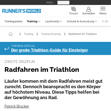
Hefte
Produkte
Forum
Anmelden
Menü
Trainingspläne
Training
Laufevents
Schuhe & Ausrüstung
Ernähr
Training
Triathlontraining
Radfahren im Triathlon
THEMEN-SPECIAL
Der große Triathlon-Guide für Einsteiger
ZWEITE DISZIPLIN
Radfahren im Triathlon
Läufer kommen mit dem Radfahren meist gut
zurecht. Dennoch beansprucht es den Körper
auf höchstem Niveau. Diese Tipps helfen bei
der Gewöhnung ans Rad.
Patrick Brucker