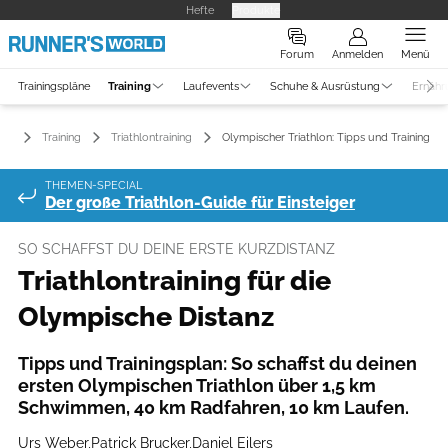
Hefte
Produkte
Forum
Anmelden
Menü
Trainingspläne
Training
Laufevents
Schuhe & Ausrüstung
Ernähr
Training
Triathlontraining
Olympischer Triathlon: Tipps und Training
THEMEN-SPECIAL
Der große Triathlon-Guide für Einsteiger
SO SCHAFFST DU DEINE ERSTE KURZDISTANZ
Triathlontraining für die
Olympische Distanz
Tipps und Trainingsplan: So schaffst du deinen
ersten Olympischen Triathlon über 1,5 km
Schwimmen, 40 km Radfahren, 10 km Laufen.
Urs Weber
,
Patrick Brucker
,
Daniel Eilers