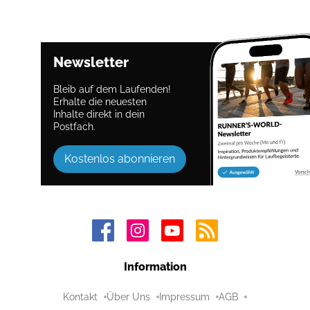
Newsletter
Bleib auf dem Laufenden!
Erhalte die neuesten
Inhalte direkt in dein
Postfach.
Kostenlos abonnieren
Information
Kontakt
Über Uns
Impressum
AGB