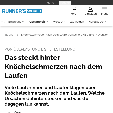
Hefte
Produkte
Forum
Anmelden
Menü
g
Ernährung
Gesundheit
Videos
Laufhelden
Horoskope
Vorbeugung
Knöchelschmerzen nach dem Laufen: Ursachen, Hilfe und Prävention
VON ÜBERLASTUNG BIS FEHLSTELLUNG
Das steckt hinter
Knöchelschmerzen nach dem
Laufen
Viele Läuferinnen und Läufer klagen über
Knöchelschmerzen nach dem Laufen. Welche
Ursachen dahinterstecken und was du
dagegen tun kannst.
Lena Krey